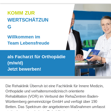
KOMM ZUR
WERTSCHÄTZUN
G
Willkommen im
Team Lebensfreude
als Facharzt für Orthopädie
(m/w/d)
Jetzt bewerben!
Die Rehaklinik Überruh ist eine Fachklinik für Innere Medizin,
Orthopädie und verhaltensmedizinisch orientierte
Rehabilitation (VOR) im Verbund der RehaZentren Baden-
Württemberg gemeinnützige GmbH und verfügt über 190
Betten. Das Spektrum der angebotenen Maßnahmen umfasst