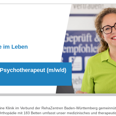
e im Leben
 Psychotherapeut (m/w/d)
 eine Klinik im Verbund der RehaZentren Baden-Württemberg gemeinnütz
rthopädie mit 183 Betten umfasst unser medizinisches und therapeuti