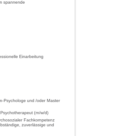
den spannende
essionelle Einarbeitung
m-Psychologe und /oder Master
 Psychotherapeut (m/w/d)
ychosozialer Fachkompetenz
lbständige, zuverlässige und