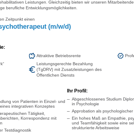
habilitativen Leistungen. Gleichzeitig bieten wir unseren Mitarbeiten
ige berufliche Entwicklungsmöglichkeiten.
n Zeitpunkt einen
sychotherapeut (m/w/d)
ie:
Attraktive Betriebsrente
Prof
rk“
Leistungsgerechte Bezahlung
(TgDRV) mit Zusatzleistungen des
Öffentlichen Diensts
Ihr Profil:
Abgeschlossenes Studium Diplo
lung von Patienten in Einzel- und
in Psychologie
eines integrativen Konzeptes
Approbation als psychologischer
rapeutischen Tätigkeit,
berichten, Korrespondenz mit
Ein hohes Maß an Empathie, ps
rn
und Teamfähigkeit sowie eine se
strukturierte Arbeitsweise
r Testdiagnostik