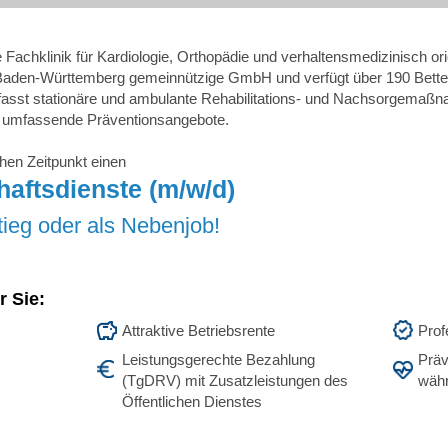
e Fachklinik für Kardiologie, Orthopädie und verhaltensmedizinisch ori
Baden-Württemberg gemeinnützige GmbH und verfügt über 190 Bette
st stationäre und ambulante Rehabilitations- und Nachsorgemaßna
wie umfassende Präventionsangebote.
en Zeitpunkt einen
chaftsdienste (m/w/d)
tieg oder als Nebenjob!
r Sie:
Attraktive Betriebsrente
Prof
Leistungsgerechte Bezahlung
Präv
(TgDRV) mit Zusatzleistungen des
währ
Öffentlichen Dienstes