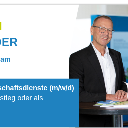
M
DER
eam
tschaftsdienste (m/w/d)
stieg oder als