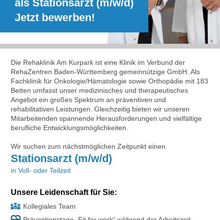
als Stationsarzt (m/w/d)
Jetzt bewerben!
Die Rehaklinik Am Kurpark ist eine Klinik im Verbund der
RehaZentren Baden-Württemberg gemeinnützige GmbH. Als
Fachklinik für Onkologie/Hämatologie sowie Orthopädie mit 183
Betten umfasst unser medizinisches und therapeutisches
Angebot ein großes Spektrum an präventiven und
rehabilitativen Leistungen. Gleichzeitig bieten wir unseren
Mitarbeitenden spannende Herausforderungen und vielfältige
berufliche Entwicklungsmöglichkeiten.
Wir suchen zum nächstmöglichen Zeitpunkt einen
Stationsarzt (m/w/d)
in Voll- oder Teilzeit
Unsere Leidenschaft für Sie:
Kollegiales Team
Präventionstage „Fit for work“ während der Arbeitszeit